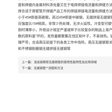
度和焊缝内金属材料添充量又在于电焊焊接电流量和焊缝方法
焊合适于厚壁管开焊缝产品工件的焊接焊接电流量和焊缝方法
小于45#即是高碳钢，高过45#即是中碳钢，无缝拼接无缝钢
压强度比15#稍高，非常少热处理，无淬火延性。冷变型可
割时薄厚小，外观设计规定严谨或样子比较复杂的制品上易
数的原料是*坏的，发热量都聚集在伐区和叶子，不易排热。
理严苛，合适髙压前提下的各类工作中场所。髙压无缝钢管
和不锈钢耐磨钢无缝拼接无缝钢管
上一篇：
浅谈高精密无缝钢管的使用性能特性及应用领域
下一篇：
无缝钢管**流程和方法