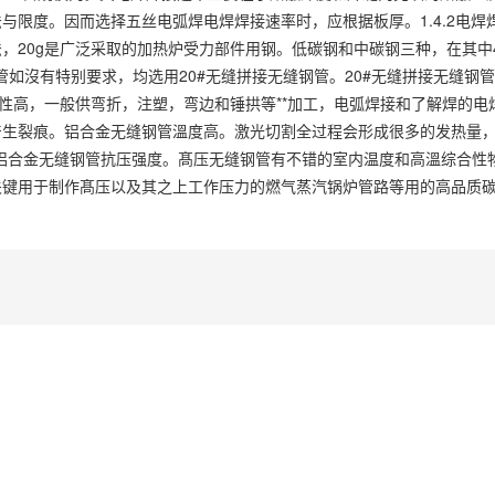
与限度。因而选择五丝电弧焊电焊焊接速率时，应根据板厚。1.4.2电焊
，20g是广泛采取的加热炉受力部件用钢。低碳钢和中碳钢三种，在其中4
管如沒有特别要求，均选用20#无缝拼接无缝钢管。20#无缝拼接无缝钢管
塑性高，一般供弯折，注塑，弯边和锤拱等**加工，电弧焊接和了解焊的电
产生裂痕。铝合金无缝钢管溫度高。激光切割全过程会形成很多的发热量
铝合金无缝钢管抗压强度。髙压无缝钢管有不错的室内温度和高溫综合性
关键用于制作髙压以及其之上工作压力的燃气蒸汽锅炉管路等用的高品质