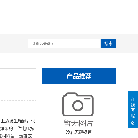
搜索
产品推荐
在
线
客
服
目上边发生难题，也
根焊条的工作电压按
冷轧无缝钢管
属材料量，熔融深