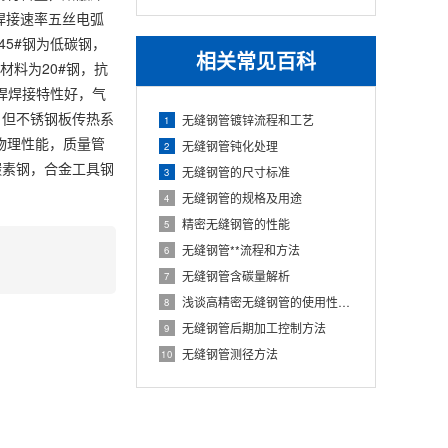
焊接速率五丝电弧
5#钢为低碳钢，
相关常见百科
材料为20#钢，抗
焊焊接特性好，气
，但不锈钢板传热系
无缝钢管镀锌流程和工艺
1
物理性能，质量管
无缝钢管钝化处理
2
碳素钢，合金工具钢
无缝钢管的尺寸标准
3
无缝钢管的规格及用途
4
精密无缝钢管的性能
5
无缝钢管**流程和方法
6
无缝钢管含碳量解析
7
浅谈高精密无缝钢管的使用性能特性及应用领域
8
无缝钢管后期加工控制方法
9
无缝钢管测径方法
10