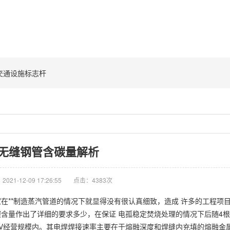
交通设施标志杆
无缝钢管含碳量解析
021-12-09 17:26:55
点击：4383次
在**制造蒸汽管道的情况下就显得没有很认真细致，造成 许多的工程项
含量作出了详细的要求多少，在保证 电孤稳定焚烧处理的情况下后随4
43V经营规模内。其电焊焊接速率主要在于熔融深度和焊缝内充填的熔融金