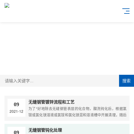
搜索
无缝钢管镀锌流程和工艺
09
为了*好地除去无缝钢管表层的化合物，酸洗钝化后，根据氯
2021-12
铵或氯化镁溶液或氯铵和氯化镁混和溶液槽中开展清理，随后
送进浸镀槽中。无缝拼接具备涂层匀称，粘合力强，使用期···
无缝钢管钝化处理
09