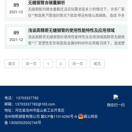
无缝钢管含碳量解析
09
无缝钢管的碳含量都还没实际要求是多少的情况下，许多厂家
2021-12
在**制造蒸汽管道的情况下就显得没有很认真细致，造成 许多
的工程项目上边发生难题，也对中国的进步产生了一定的···
浅谈高精密无缝钢管的使用性能特性及应用领域
09
浅谈高精密无缝钢管的使用性能特性及应用领域高精密无缝钢
2021-12
管**厂家塑性变形就是指金属材料材料在荷载功效下，造成塑
性形变(永远形变)而不损坏的才可以。强度是衡量金属材···
首页
前一页
1
2
后一页
尾页
电话： 13703337782
邮箱：13703337782@163.com
微信扫一扫
地址：河北省沧州市盐山县工业开发区
沧州恒帆钢管有限公司
冀ICP备11014290号-6
冀公网安
备 13092502002746号