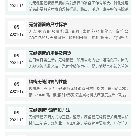
对无缝钢管表层开展酸冼前要做的准备工作有酸洗、钝化处理
2021-12
前务必要将管材表的焊接焊芯、溅出、毛边、废弃物等清除整
洁。无缝钢管表层要用车用汽油或别的溶剂擦洗整洁。如果···
无缝钢管的尺寸标准
09
无缝钢管的尺度标准 名称 数值外径和壁厚 应符合
2021-12
GB/T17395<无缝钢管〉的规则长度 1.热轧(挤压，扩)钢管为
3~12m 2.冷拔(扎)钢管为2~10.5m弯曲度 1.壁厚 ≤15mm时不
得大于···
无缝钢管的规格及用途
09
在日常日常生活，无缝钢管一般用以电力企业运输燃气。因为
2021-12
无缝钢管内腔光洁，汽体摩擦阻力小，是运输燃气不错的管路
原材料之一。一样，在机械设备和工程建筑层面，大家还可···
精密无缝钢管的性能
09
现阶段，在我国不锈钢板无缝钢管的材料均为一般45#或20#
2021-12
钢27SiMn钢，根据冷拉形变使金属材料抗压强度提升 ;但是，
它是以放弃金属材料的塑性变形、延展性为成本的。高精密冷
···
无缝钢管**流程和方法
09
无缝钢管表明方式为直径，壁厚，厚壁管无缝钢管关键用以机
2021-12
械加工制造，煤矿业，液压机钢，等各种主要用途。厚壁管无
缝钢管归类——热扎厚壁管无缝钢管、热轧厚壁管无缝钢管···