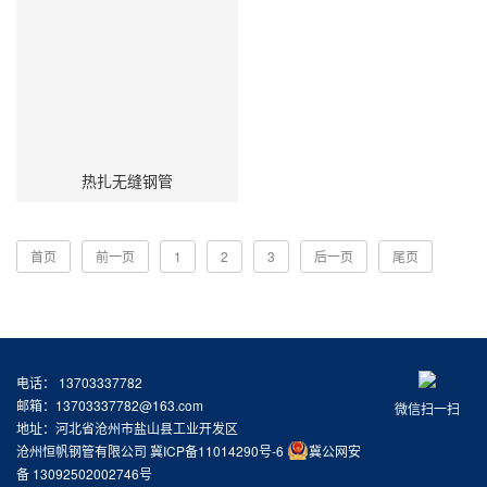
热扎无缝钢管
首页
前一页
1
2
3
后一页
尾页
电话： 13703337782
邮箱：13703337782@163.com
微信扫一扫
地址：河北省沧州市盐山县工业开发区
沧州恒帆钢管有限公司
冀ICP备11014290号-6
冀公网安
备 13092502002746号