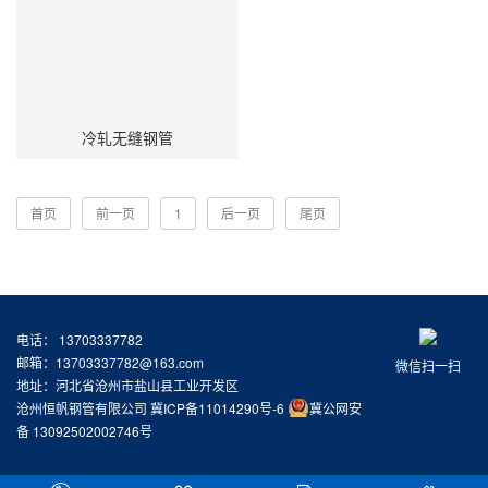
冷轧无缝钢管
首页
前一页
1
后一页
尾页
电话： 13703337782
邮箱：13703337782@163.com
微信扫一扫
地址：河北省沧州市盐山县工业开发区
沧州恒帆钢管有限公司
冀ICP备11014290号-6
冀公网安
备 13092502002746号